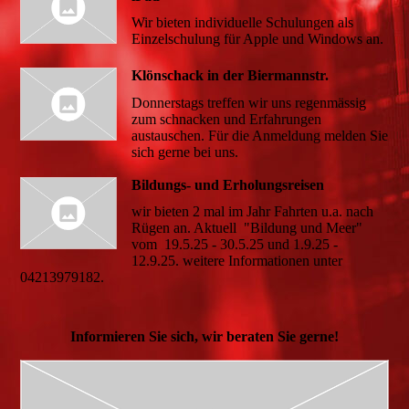
Wir bieten individuelle Schulungen als
Einzelschulung für Apple und Windows an.
Klönschack in der Biermannstr.
Donnerstags treffen wir uns regenmässig
zum schnacken und Erfahrungen
austauschen. Für die Anmeldung melden Sie
sich gerne bei uns.
Bildungs- und Erholungsreisen
wir bieten 2 mal im Jahr Fahrten u.a. nach
Rügen an. Aktuell "Bildung und Meer"
vom 19.5.25 - 30.5.25 und 1.9.25 -
12.9.25. weitere Informationen unter
04213979182.
Informieren Sie sich, wir beraten Sie gerne!