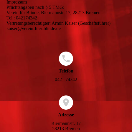
Impressum
Pflichtangaben nach § 5 TMG:
Verein für Blinde, Biermannstr. 17, 28213 Bremen
Tel.: 042174342
Vertretungsberechtigter: Armin Kaiser (Geschäftsführer)
kaiser@verein-fuer-blinde.de
Telefon
0421 74342
Adresse
Biermannstr. 17
28213 Bremen